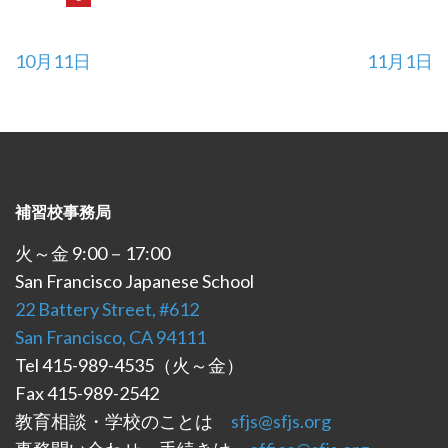
投
10月11日
11月1日
稿
ナ
ビ
ゲ
ー
補習校事務局
シ
ョ
火～金 9:00－17:00
ン
San Francisco Japanese School
22 Battery Street, #612
San Francisco, CA 94111
Tel 415-989-4535（火～金）
Fax 415-989-2542
教育相談・学校のことは
sfjs@sfjs.org