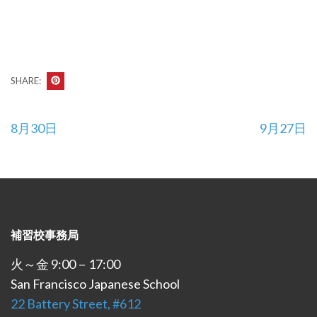
SHARE:
投
8月30日
9月27日
稿
ナ
ビ
ゲ
ー
補習校事務局
シ
ョ
火～金 9:00－17:00
ン
San Francisco Japanese School
22 Battery Street, #612