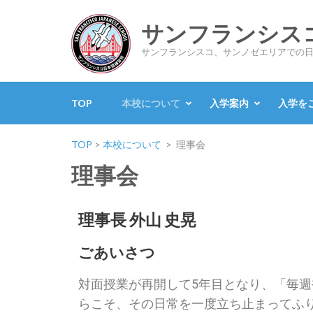
サンフランシス
サンフランシスコ、サンノゼエリアでの
TOP
本校について
入学案内
入学を
TOP
>
本校について
>
理事会
理事会
理事長 外山 史晃
ごあいさつ
対面授業が再開して5年目となり、「毎
らこそ、その日常を一度立ち止まってふり