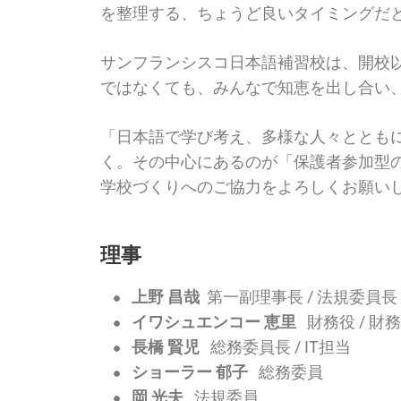
を整理する、ちょうど良いタイミングだ
サンフランシスコ日本語補習校は、開校
ではなくても、みんなで知恵を出し合い
「日本語で学び考え、多様な人々ととも
く。その中心にあるのが「保護者参加型
学校づくりへのご協力をよろしくお願い
理事
上野 昌哉
第一副理事長 / 法規委員長
イワシュエンコー 恵里
財務役 / 財
長橋 賢児
総務委員長 / IT担当
ショーラー 郁子
総務委員
岡 光夫
法規委員