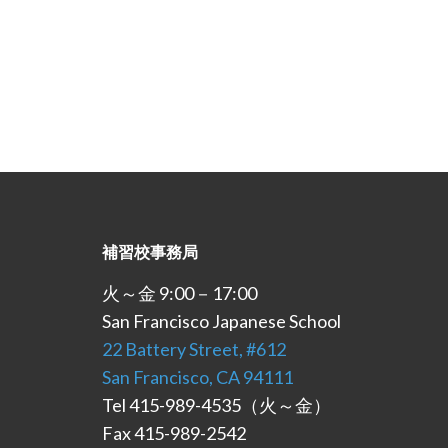
補習校事務局
火～金 9:00－17:00
San Francisco Japanese School
22 Battery Street, #612
San Francisco, CA 94111
Tel 415-989-4535（火～金）
Fax 415-989-2542