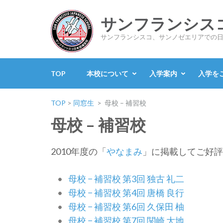
サンフランシス
サンフランシスコ、サンノゼエリアでの
TOP
本校について
入学案内
入学を
TOP
>
同窓生
>
母校 – 補習校
母校 – 補習校
2010年度の「
やなまみ
」に掲載してご好評
母校 − 補習校 第3回 独古 礼二
母校 − 補習校 第4回 唐橋 良行
母校 − 補習校 第6回 久保田 柚
母校 − 補習校 第7回 関崎 大地