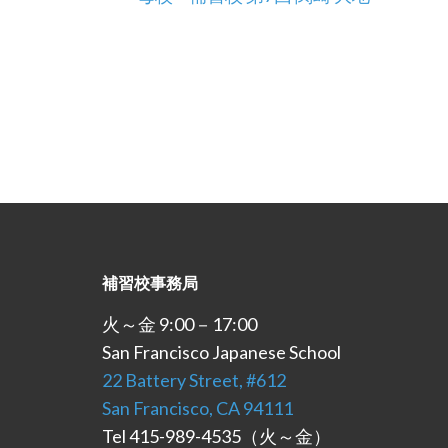
補習校事務局
火～金 9:00－17:00
San Francisco Japanese School
22 Battery Street, #612
San Francisco, CA 94111
Tel 415-989-4535（火～金）