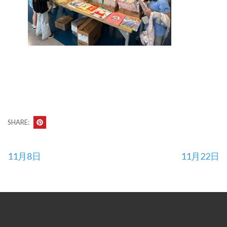
SHARE:
投
11月8日
11月22日
稿
ナ
ビ
ゲ
ー